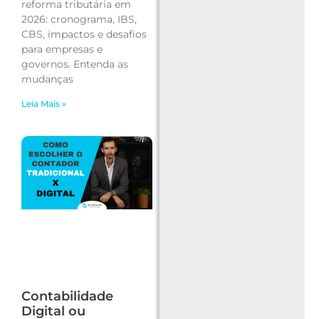
reforma tributária em
2026: cronograma, IBS,
CBS, impactos e desafios
para empresas e
governos. Entenda as
mudanças
Leia Mais »
Contabilidade
Digital ou