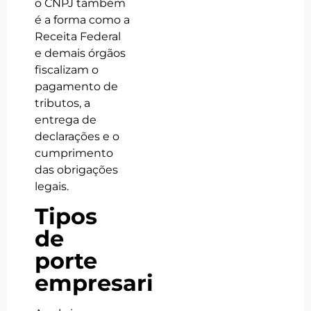
o CNPJ também
é a forma como a
Receita Federal
e demais órgãos
fiscalizam o
pagamento de
tributos, a
entrega de
declarações e o
cumprimento
das obrigações
legais.
Tipos
de
porte
empresarial