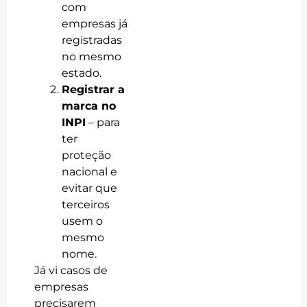
com
empresas já
registradas
no mesmo
estado.
Registrar a
marca no
INPI
– para
ter
proteção
nacional e
evitar que
terceiros
usem o
mesmo
nome.
Já vi casos de
empresas
precisarem