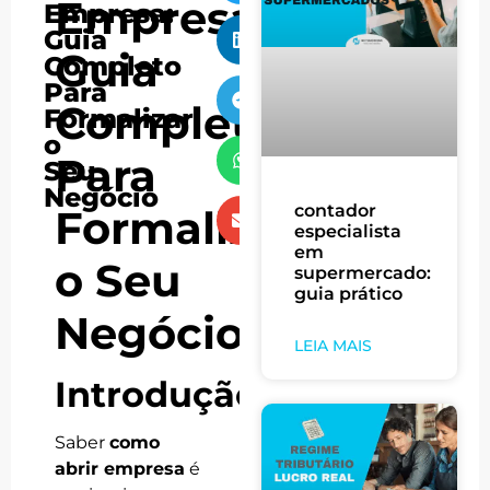
Empresa:
Empresa:
Guia
Guia
Completo
Para
Completo
Formalizar
o
Para
Seu
Negócio
contador
Formalizar
especialista
em
o Seu
supermercado:
guia prático
Negócio
LEIA MAIS
Introdução
Saber
como
abrir empresa
é