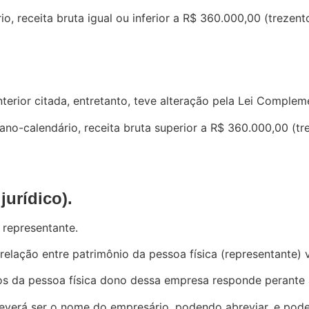
, receita bruta igual ou inferior a R$ 360.000,00 (trezento
rior citada, entretanto, teve alteração pela Lei Complem
no-calendário, receita bruta superior a R$ 360.000,00 (trez
jurídico).
 representante.
elação entre patrimônio da pessoa física (representante) v
etos da pessoa física dono dessa empresa responde perante
verá ser o nome do empresário, podendo abreviar, e pode 