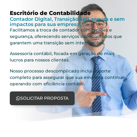
Escritório de Contabilidade
Contador Digital, Transição ágil, segura e sem
impactos para sua empresa!
Facilitamos a troca de contador com rapidez e
segurança, oferecendo serviços especializados que
garantem uma transição sem interrupções.
Assessoria contábil, focada em geração de mais
lucros para nossos clientes.
Nosso processo descomplicado inclui suporte
completo para assegurar que sua empresa continue
operando com eficiência contábil.
SOLICITAR PROPOSTA