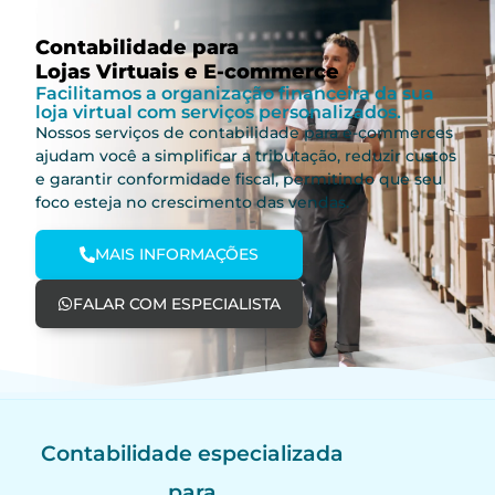
Contabilidade para
Lojas Virtuais e E-commerce
Facilitamos a organização financeira da sua
loja virtual com serviços personalizados.
Nossos serviços de contabilidade para e-commerces
ajudam você a simplificar a tributação, reduzir custos
e garantir conformidade fiscal, permitindo que seu
foco esteja no crescimento das vendas.
MAIS INFORMAÇÕES
FALAR COM ESPECIALISTA
Contabilidade especializada
para