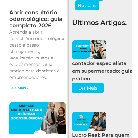
Notícias
Abrir consultório
odontológico: guia
Últimos Artigos:
completo 2026
Aprenda a abrir
consultório odontológico
passo a passo:
planejamento,
legalização, custos e
contador especialista
equipamentos. Guia
prático para dentistas e
em supermercado: guia
empreendedores.
prático
Ler Mais
Leia Mais »
Lucro Real: Para quem