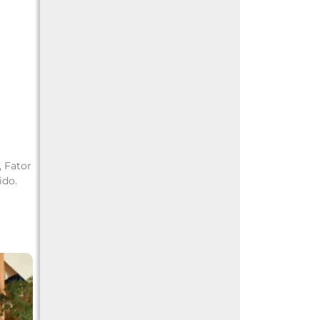
, Fator
ido.