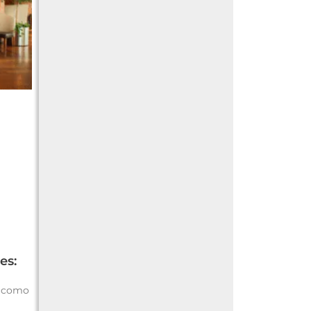
es:
a como