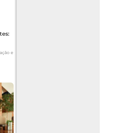
tes:
mação e