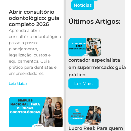
Notícias
Abrir consultório
odontológico: guia
Últimos Artigos:
completo 2026
Aprenda a abrir
consultório odontológico
passo a passo:
planejamento,
legalização, custos e
contador especialista
equipamentos. Guia
prático para dentistas e
em supermercado: guia
empreendedores.
prático
Ler Mais
Leia Mais »
Lucro Real: Para quem