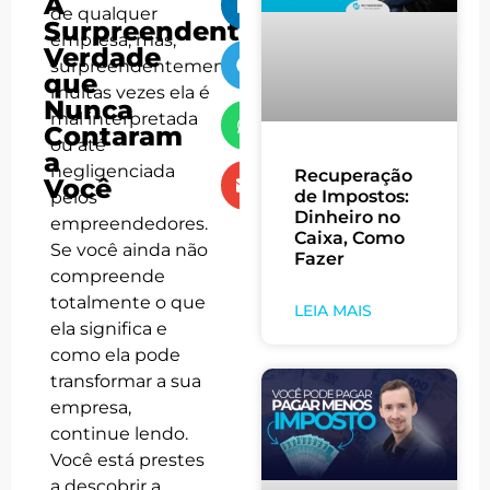
A
de qualquer
Surpreendente
empresa, mas,
Verdade
surpreendentemente,
que
muitas vezes ela é
Nunca
mal interpretada
Contaram
ou até
a
negligenciada
Recuperação
Você
de Impostos:
pelos
Dinheiro no
empreendedores.
Caixa, Como
Se você ainda não
Fazer
compreende
totalmente o que
LEIA MAIS
ela significa e
como ela pode
transformar a sua
empresa,
continue lendo.
Você está prestes
a descobrir a