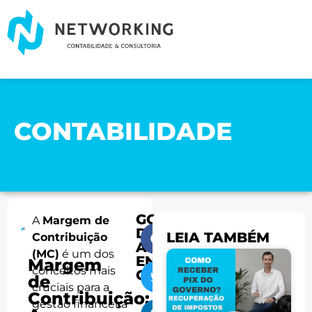
CONTABILIDADE
GOSTOU
A
Margem de
DO
LEIA TAMBÉM
Contribuição
ARTIGO?
(MC)
é um dos
ENTÃO
Margem
conceitos mais
COMPARTILHE:
de
cruciais para a
Contribuição:
gestão financeira